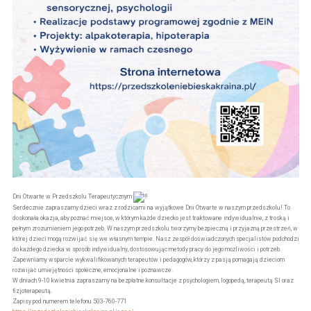
Dni Otwarte w Przedszkolu Terapeutycznym
Serdecznie zapraszamy dzieci wraz z rodzicami na wyjątkowe Dni Otwarte w naszym przedszkolu! To
doskonała okazja, aby poznać miejsce, w którym każde dziecko jest traktowane indywidualnie, z troską i
pełnym zrozumieniem jego potrzeb. W naszym przedszkolu tworzymy bezpieczną i przyjazną przestrzeń, w
której dzieci mogą rozwijać się we własnym tempie. Nasz zespół doświadczonych specjalistów podchodzi
do każdego dziecka w sposób indywidualny, dostosowując metody pracy do jego możliwości i potrzeb.
Zapewniamy wsparcie wykwalifikowanych terapeutów i pedagogów, którzy z pasją pomagają dzieciom
rozwijać umiejętności społeczne, emocjonalne i poznawcze.
W dniach 9-10 kwietnia zapraszamy na bezpłatne konsultacje z psychologiem, logopedą, terapeutą SI oraz
fizjoterapeutą.
Zapisy pod numerem telefonu 503-760-771