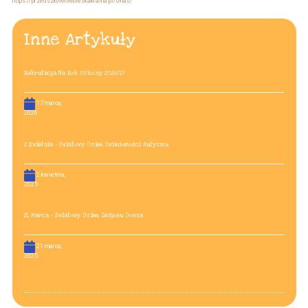
https://przedszkoleniebieskakraina.pl/o-nas/
Inne Artykuły
Rekrutacja Na Rok Szkolny 2026/27
17 marca,
2026
2 Kwietnia – Światowy Dzień Świadomości Autyzmu
2 kwietnia,
2025
21 Marca – Światowy Dzień Zespołu Downa
21 marca,
2025